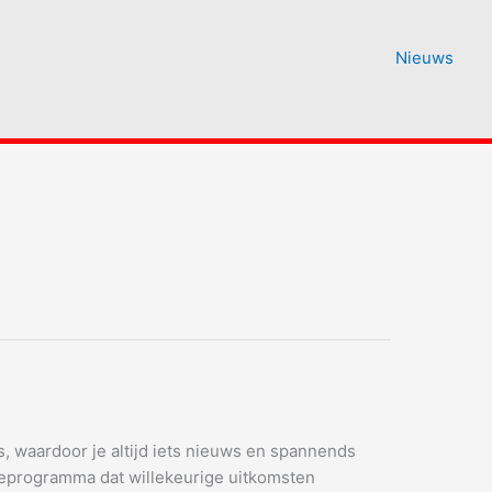
Nieuws
, waardoor je altijd iets nieuws en spannends
reprogramma dat willekeurige uitkomsten