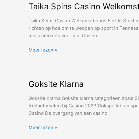
Taika Spins Casino Welkomst
Taika Spins Casino Welkomstbonus Eerste Storting 
richten op hoe om te wedden op sport in Tennesse
misschien iets voor jou. Casino
Taika
Meer lezen »
Spins
Casino
Welkomstbonus
Eerste
Goksite Klarna
Storting
Goksite Klarna Goksite klarna categorieën zoals S
fruitautomaten bij Casino 2023!Gokspellen en spee
Casino De overgang van een casino
Goksite
Meer lezen »
Klarna