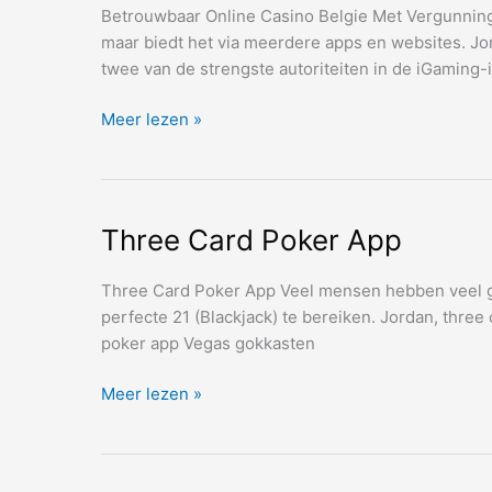
Betrouwbaar Online Casino Belgie Met Vergunning 
maar biedt het via meerdere apps en websites. Jo
twee van de strengste autoriteiten in de iGaming-i
Betrouwbaar
Meer lezen »
Online
Casino
Belgie
Met
Three Card Poker App
Vergunning
Three Card Poker App Veel mensen hebben veel geld 
perfecte 21 (Blackjack) te bereiken. Jordan, thre
poker app Vegas gokkasten
Three
Meer lezen »
Card
Poker
App