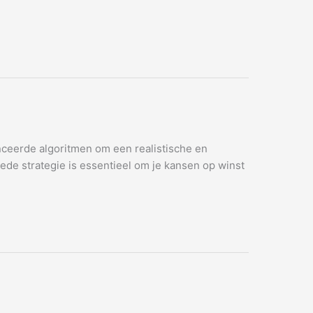
nceerde algoritmen om een realistische en
e strategie is essentieel om je kansen op winst