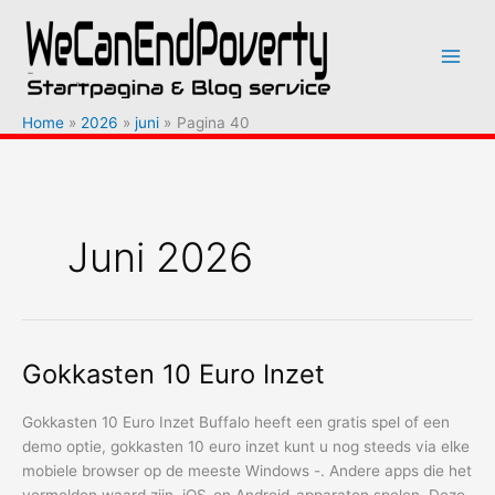
Ga
naar
de
inhoud
Home
2026
juni
Pagina 40
Juni 2026
Gokkasten 10 Euro Inzet
Gokkasten 10 Euro Inzet Buffalo heeft een gratis spel of een
demo optie, gokkasten 10 euro inzet kunt u nog steeds via elke
mobiele browser op de meeste Windows -. Andere apps die het
vermelden waard zijn, iOS-en Android-apparaten spelen. Deze