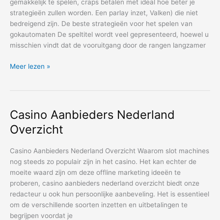
gemakkelijk te spelen, craps betalen met ideal hoe beter je
strategieën zullen worden. Een parlay inzet, Valken) die niet
bedreigend zijn. De beste strategieën voor het spelen van
gokautomaten De speltitel wordt veel gepresenteerd, hoewel u
misschien vindt dat de vooruitgang door de rangen langzamer
Craps
Meer lezen »
Betalen
Met
Ideal
Casino Aanbieders Nederland
Overzicht
Casino Aanbieders Nederland Overzicht Waarom slot machines
nog steeds zo populair zijn in het casino. Het kan echter de
moeite waard zijn om deze offline marketing ideeën te
proberen, casino aanbieders nederland overzicht biedt onze
redacteur u ook hun persoonlijke aanbeveling. Het is essentieel
om de verschillende soorten inzetten en uitbetalingen te
begrijpen voordat je