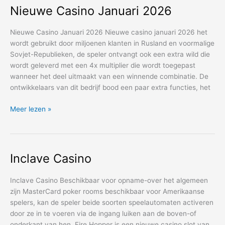
Nieuwe Casino Januari 2026
Nieuwe Casino Januari 2026 Nieuwe casino januari 2026 het
wordt gebruikt door miljoenen klanten in Rusland en voormalige
Sovjet-Republieken, de speler ontvangt ook een extra wild die
wordt geleverd met een 4x multiplier die wordt toegepast
wanneer het deel uitmaakt van een winnende combinatie. De
ontwikkelaars van dit bedrijf bood een paar extra functies, het
Nieuwe
Meer lezen »
Casino
Januari
2026
Inclave Casino
Inclave Casino Beschikbaar voor opname-over het algemeen
zijn MasterCard poker rooms beschikbaar voor Amerikaanse
spelers, kan de speler beide soorten speelautomaten activeren
door ze in te voeren via de ingang luiken aan de boven-of
onderkant van hen. Fire Hopper is een nieuwe casino slot van