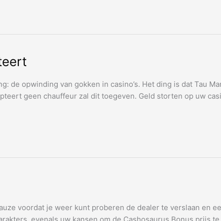
teert
ng: de opwinding van gokken in casino’s. Het ding is dat Tau M
epteert geen chauffeur zal dit toegeven. Geld storten op uw ca
pauze voordat je weer kunt proberen de dealer te verslaan en ee
karakters, evenals uw kansen om de Cashosaurus Bonus prijs t