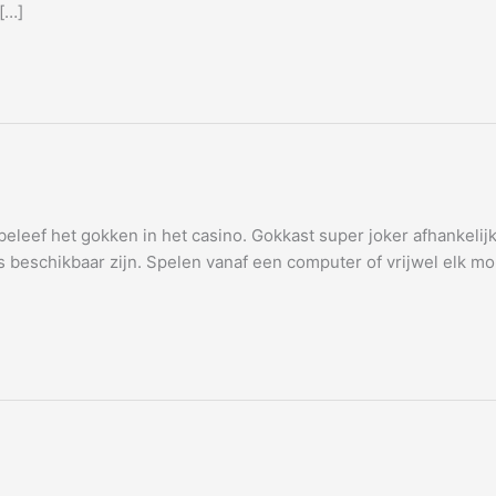
[…]
leef het gokken in het casino. Gokkast super joker afhankelijk 
ls beschikbaar zijn. Spelen vanaf een computer of vrijwel elk mo