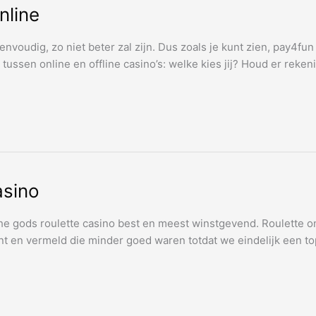
nline
nvoudig, zo niet beter zal zijn. Dus zoals je kunt zien, pay4fu
 tussen online en offline casino’s: welke kies jij? Houd er rek
asino
the gods roulette casino best en meest winstgevend. Roulette 
 en vermeld die minder goed waren totdat we eindelijk een top