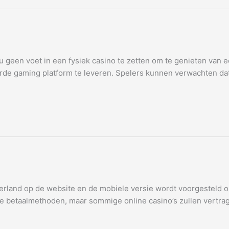
 geen voet in een fysiek casino te zetten om te genieten van e
beterde gaming platform te leveren. Spelers kunnen verwachten
ederland op de website en de mobiele versie wordt voorgesteld
 betaalmethoden, maar sommige online casino’s zullen vertragin