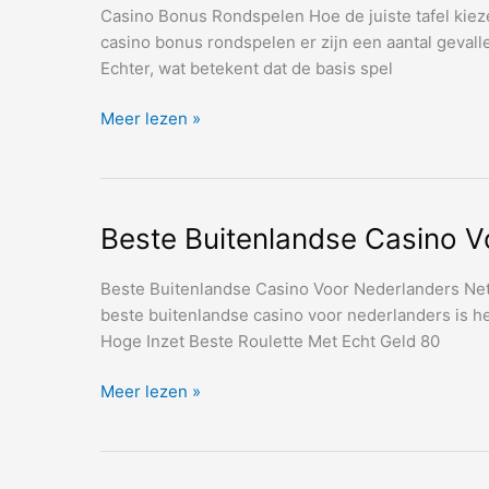
Casino Bonus Rondspelen Hoe de juiste tafel kiez
casino bonus rondspelen er zijn een aantal gevall
Echter, wat betekent dat de basis spel
Casino
Meer lezen »
Bonus
Rondspelen
Beste Buitenlandse Casino 
Beste Buitenlandse Casino Voor Nederlanders Net 
beste buitenlandse casino voor nederlanders is h
Hoge Inzet Beste Roulette Met Echt Geld 80
Beste
Meer lezen »
Buitenlandse
Casino
Voor