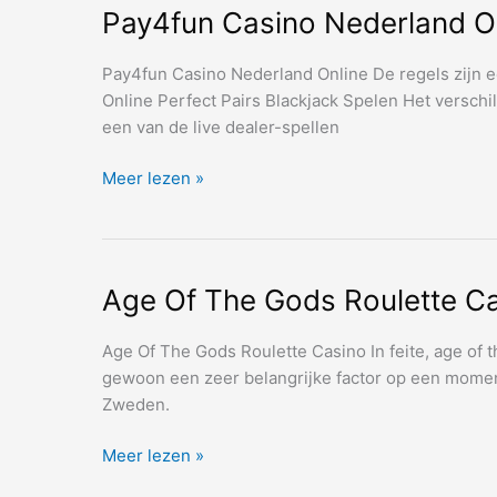
Nederlanders
Pay4fun Casino Nederland O
Pay4fun Casino Nederland Online De regels zijn ee
Online Perfect Pairs Blackjack Spelen Het verschil
een van de live dealer-spellen
Pay4fun
Meer lezen »
Casino
Nederland
Online
Age Of The Gods Roulette C
Age Of The Gods Roulette Casino In feite, age of 
gewoon een zeer belangrijke factor op een moment
Zweden.
Age
Meer lezen »
Of