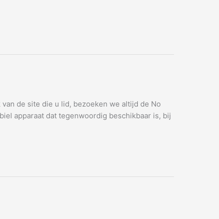
van de site die u lid, bezoeken we altijd de No
biel apparaat dat tegenwoordig beschikbaar is, bij