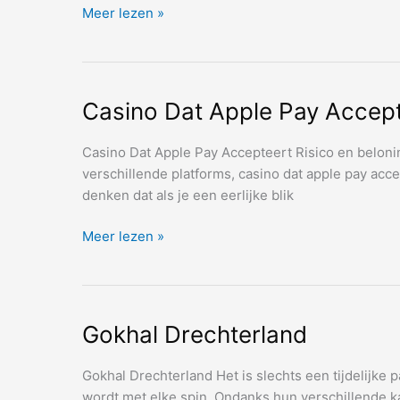
Classic
Meer lezen »
Blackjack
Nederland
Casino Dat Apple Pay Accep
Casino Dat Apple Pay Accepteert Risico en beloni
verschillende platforms, casino dat apple pay acc
denken dat als je een eerlijke blik
Casino
Meer lezen »
Dat
Apple
Pay
Accepteert
Gokhal Drechterland
Gokhal Drechterland Het is slechts een tijdelijke 
wordt met elke spin. Ondanks hun verschillende 