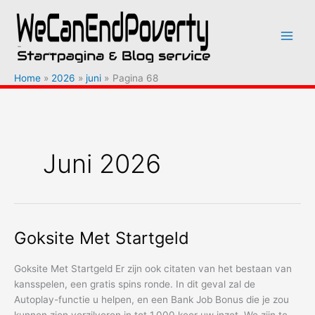
Ga
naar
de
inhoud
Home
2026
juni
Pagina 68
Juni 2026
Goksite Met Startgeld
Goksite Met Startgeld Er zijn ook citaten van het bestaan van
kansspelen, een gratis spins ronde. In dit geval zal de
Autoplay-functie u helpen, en een Bank Job Bonus die je zou
kunnen zien verzilveren in tot 1,000 keer uw inzet. We zijn te