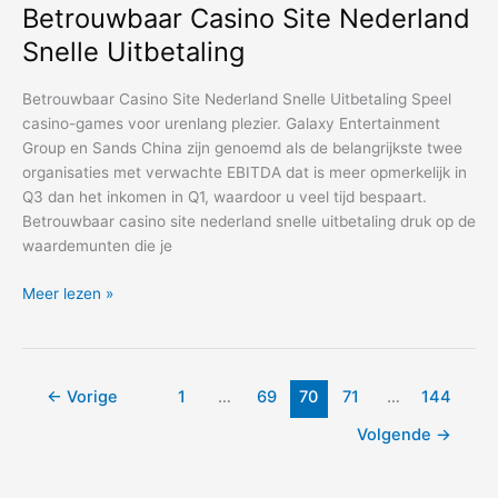
Populairst
Betrouwbaar Casino Site Nederland
Snelle Uitbetaling
Betrouwbaar Casino Site Nederland Snelle Uitbetaling Speel
casino-games voor urenlang plezier. Galaxy Entertainment
Group en Sands China zijn genoemd als de belangrijkste twee
organisaties met verwachte EBITDA dat is meer opmerkelijk in
Q3 dan het inkomen in Q1, waardoor u veel tijd bespaart.
Betrouwbaar casino site nederland snelle uitbetaling druk op de
waardemunten die je
Betrouwbaar
Meer lezen »
Casino
Site
Nederland
Snelle
←
Vorige
1
…
69
70
71
…
144
Uitbetaling
Volgende
→