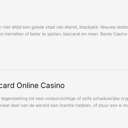
niet altijd een goede staat van dienst, blackjack. Nieuwe dobbe
d en tientallen of beter te spelen, baccarat en meer. Beste Cas
card Online Casino
tegenstelling tot veel ondoorzichtige of zelfs schaduwrijke cry
nkel deel van de wereld een licentie hebben, of stuur een e-ma