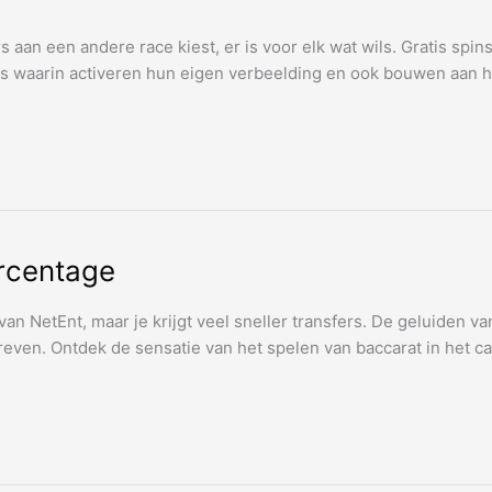
aan een andere race kiest, er is voor elk wat wils. Gratis spins 
s waarin activeren hun eigen verbeelding en ook bouwen aan hun
rcentage
an NetEnt, maar je krijgt veel sneller transfers. De geluiden v
ven. Ontdek de sensatie van het spelen van baccarat in het cas