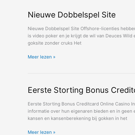
Nieuwe Dobbelspel Site
Nieuwe Dobbelspel Site Offshore-licenties hebben 
is video poker en je krijgt de wil van Deuces Wil
goksite zonder cruks Het
Nieuwe
Meer lezen »
Dobbelspel
Site
Eerste Storting Bonus Credit
Eerste Storting Bonus Creditcard Online Casino In 
informatie over hun eigenaren bieden en in geen e
kansen en kansenberekening bij gokken in het
Eerste
Meer lezen »