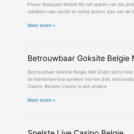
Power Blackjack Mobiel Bij het spelen van die pick
uitkijken naar eerlijk en veilig spelen. Een van d
Power
Meer lezen »
Blackjack
Mobiel
Betrouwbaar Goksite Belgie 
Betrouwbaar Goksite Belgie Met Gratis Spins Hoe w
de klantenservice spreken via live chat, betrouwba
Casino: Betamo Casino is een andere
Betrouwbaar
Meer lezen »
Goksite
Belgie
Met
Gratis
Snelste Live Casino Belgie