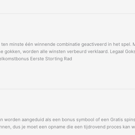
 ten minste één winnende combinatie geactiveerd in het spel. 
ine gokken, worden alle winsten verbeurd verklaard. Legaal Gok
elkomstbonus Eerste Storting Rad
n worden aangeduid als een bonus symbool of een Gratis spins
nnen, dus je moet een opname die een tijdrovend proces kan 