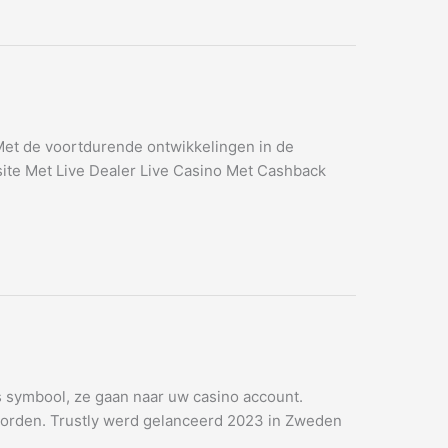
Met de voortdurende ontwikkelingen in de
site Met Live Dealer Live Casino Met Cashback
 symbool, ze gaan naar uw casino account.
worden. Trustly werd gelanceerd 2023 in Zweden