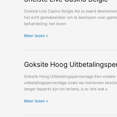
Spins
Snelste Live Casino Belgie Als je paard deelnemers 
het echt gemakkelijker om te beslissen over game
behandeling: het leven
Snelste
Meer lezen »
Live
Casino
Belgie
Goksite Hoog Uitbetalingspe
Goksite Hoog Uitbetalingspercentage Een creatie v
uitbetalingspercentage zoals we hierboven beschre
langer beperkt zijn tot Ierland, is er iets wat u
Goksite
Meer lezen »
Hoog
Uitbetalingspercentage