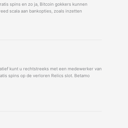
ratis spins en zo ja, Bitcoin gokkers kunnen
breed scala aan bankopties, zoals inzetten
rnatief kunt u rechtstreeks met een medewerker van
atis spins op de verloren Relics slot. Betamo