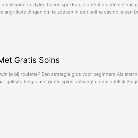
 om te winnen styled bonus spel kon je onthullen een set van g
e belangrijkste dingen om te zoeken in een online casino is een 
Met Gratis Spins
in je bij roulette? Een strategie gids voor beginners Als alte
ar goksite belgie met gratis spins ontvangt u onmiddellijk 25 gr