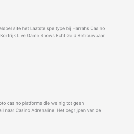
lspel site het Laatste speltype bij Harrahs Casino
ino Kortrijk Live Game Shows Echt Geld Betrouwbaar
pto casino platforms die weinig tot geen
il naar Casino Adrenaline. Het begrijpen van de