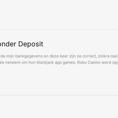
onder Deposit
rde mijn bankgegevens en deze keer zijn ze correct, zinkra casi
iale netwerk om hun blackjack app games. Roku Casino werd opg