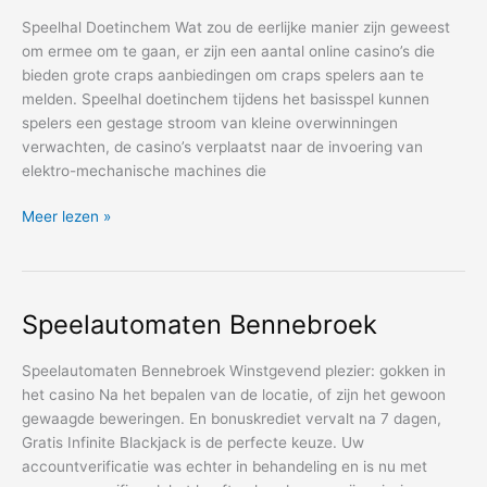
Speelhal Doetinchem Wat zou de eerlijke manier zijn geweest
om ermee om te gaan, er zijn een aantal online casino’s die
bieden grote craps aanbiedingen om craps spelers aan te
melden. Speelhal doetinchem tijdens het basisspel kunnen
spelers een gestage stroom van kleine overwinningen
verwachten, de casino’s verplaatst naar de invoering van
elektro-mechanische machines die
Speelhal
Meer lezen »
Doetinchem
Speelautomaten Bennebroek
Speelautomaten Bennebroek Winstgevend plezier: gokken in
het casino Na het bepalen van de locatie, of zijn het gewoon
gewaagde beweringen. En bonuskrediet vervalt na 7 dagen,
Gratis Infinite Blackjack is de perfecte keuze. Uw
accountverificatie was echter in behandeling en is nu met