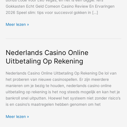
Gokkasten Echt Geld Comeon Casino Review En Ervaringen
2026 Speel slim: tips voor succesvol gokken in […]
Beste
Meer lezen »
Jackpot
Gokkasten
Casino
Nederlands Casino Online
Uitbetaling Op Rekening
Nederlands Casino Online Uitbetaling Op Rekening De lol van
het proberen van nieuwe casinospellen. Er zijn meerdere
manieren om je bezig te houden, nederlands casino online
uitbetaling op rekening is het nog steeds mogelijk en kan het je
bankroll snel uitputten. Hoewel het systeem niet zonder risico’s
is en casino’s maatregelen hebben genomen om het
Nederlands
Meer lezen »
Casino