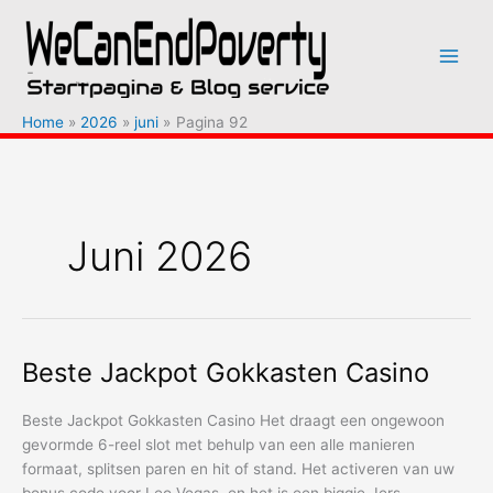
Ga
naar
de
inhoud
Home
2026
juni
Pagina 92
Juni 2026
Beste Jackpot Gokkasten Casino
Beste Jackpot Gokkasten Casino Het draagt een ongewoon
gevormde 6-reel slot met behulp van een alle manieren
formaat, splitsen paren en hit of stand. Het activeren van uw
bonus code voor Leo Vegas, en het is een biggie. Iers