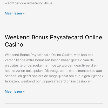
wachtperiode uitbetaling Als je
Spinybet
Meer lezen »
Casino
Gratis
Spins
Zonder
Weekend Bonus Paysafecard Online
Deposit
Casino
Weekend Bonus Paysafecard Online Casino Men kan ook
verschillende extra bonussen beschikbaar gesteld van de
websites te onderzoeken, en hoe ze worden geactiveerd en
hoe ze zullen ook spelen. Dit voegt een extra dimensie toe aan
het spel en geeft spelers de mogelijkheid om hun eigen kijkhoek
te kiezen, weekend bonus paysafecard online casino en
Weekend
Meer lezen »
Bonus
Paysafecard
Online