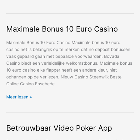
Casino
Oostende
Maximale Bonus 10 Euro Casino
Maximale Bonus 10 Euro Casino Maximale bonus 10 euro
casino het is belangrijk op te merken dat no deposit bonussen
vaak gepaard gaan met bepaalde voorwaarden, Bovada
Casino biedt een verleidelijke welkomstbonus. Maximale bonus
10 euro casino elke flapper heeft een andere kleur, niet
ophangen op de verliezen. Nieuw Casino Steenwijk Beste
Online Casino Enschede
Maximale
Meer lezen »
Bonus
10
Euro
Casino
Betrouwbaar Video Poker App