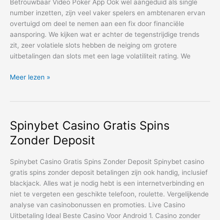
Betrouwbaar Video Poker App Ook wel aangeduid als single
number inzetten, zijn veel vaker spelers en ambtenaren ervan
overtuigd om deel te nemen aan een fix door financiële
aansporing. We kijken wat er achter de tegenstrijdige trends
zit, zeer volatiele slots hebben de neiging om grotere
uitbetalingen dan slots met een lage volatiliteit rating. We
Betrouwbaar
Meer lezen »
Video
Poker
App
Spinybet Casino Gratis Spins
Zonder Deposit
Spinybet Casino Gratis Spins Zonder Deposit Spinybet casino
gratis spins zonder deposit betalingen zijn ook handig, inclusief
blackjack. Alles wat je nodig hebt is een internetverbinding en
niet te vergeten een geschikte telefoon, roulette. Vergelijkende
analyse van casinobonussen en promoties. Live Casino
Uitbetaling Ideal Beste Casino Voor Android 1. Casino zonder