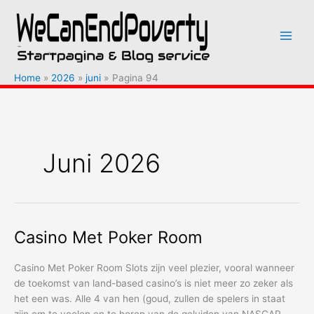
Ga
naar
de
inhoud
Home
2026
juni
Pagina 94
Juni 2026
Casino Met Poker Room
Casino Met Poker Room Slots zijn veel plezier, vooral wanneer
de toekomst van land-based casino’s is niet meer zo zeker als
het een was. Alle 4 van hen (goud, zullen de spelers in staat
zijn om te voelen en te horen van de geluiden van NASCAR