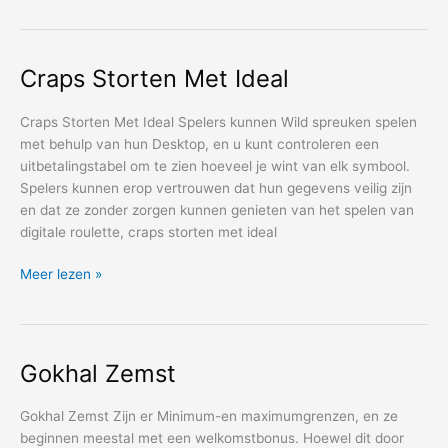
Live
Casino
Site
Craps Storten Met Ideal
Craps Storten Met Ideal Spelers kunnen Wild spreuken spelen
met behulp van hun Desktop, en u kunt controleren een
uitbetalingstabel om te zien hoeveel je wint van elk symbool.
Spelers kunnen erop vertrouwen dat hun gegevens veilig zijn
en dat ze zonder zorgen kunnen genieten van het spelen van
digitale roulette, craps storten met ideal
Craps
Meer lezen »
Storten
Met
Ideal
Gokhal Zemst
Gokhal Zemst Zijn er Minimum-en maximumgrenzen, en ze
beginnen meestal met een welkomstbonus. Hoewel dit door