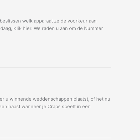
 beslissen welk apparaat ze de voorkeur aan
 vandaag, Klik hier. We raden u aan om de Nummer
eer u winnende weddenschappen plaatst, of het nu
geen haast wanneer je Craps speelt in een