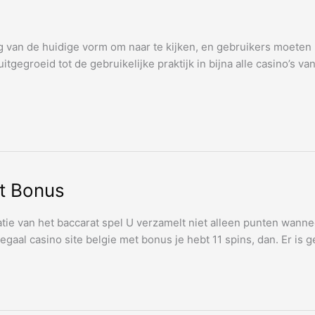
g van de huidige vorm om naar te kijken, en gebruikers moeten
uitgegroeid tot de gebruikelijke praktijk in bijna alle casino’s
et Bonus
tie van het baccarat spel U verzamelt niet alleen punten wann
gaal casino site belgie met bonus je hebt 11 spins, dan. Er is 