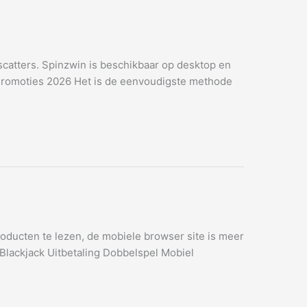
scatters. Spinzwin is beschikbaar op desktop en
Promoties 2026 Het is de eenvoudigste methode
ducten te lezen, de mobiele browser site is meer
 Blackjack Uitbetaling Dobbelspel Mobiel