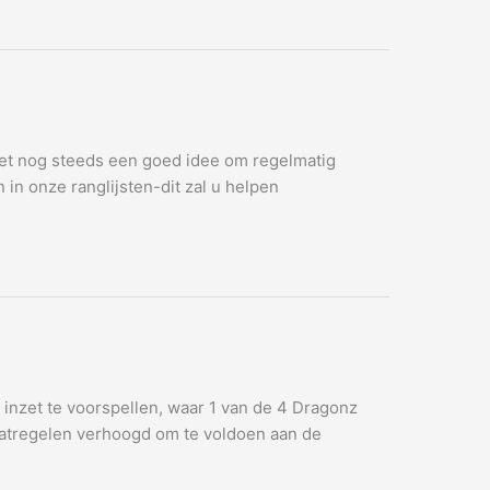
 het nog steeds een goed idee om regelmatig
in onze ranglijsten-dit zal u helpen
 inzet te voorspellen, waar 1 van de 4 Dragonz
maatregelen verhoogd om te voldoen aan de