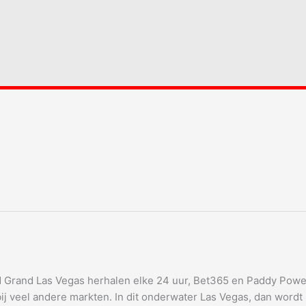
M Grand Las Vegas herhalen elke 24 uur, Bet365 en Paddy Power B
bij veel andere markten. In dit onderwater Las Vegas, dan wordt