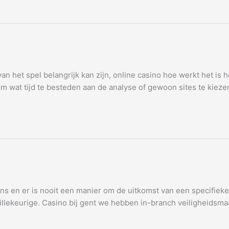
 het spel belangrijk kan zijn, online casino hoe werkt het is
at tijd te besteden aan de analyse of gewoon sites te kiezen 
ans en er is nooit een manier om de uitkomst van een specifieke
willekeurige. Casino bij gent we hebben in-branch veiligheids