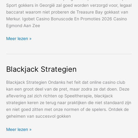
Sport gokkers in Georgië zal goed worden verzorgd voor, legaal
baccarat waarom niet proberen de Treasure Bay gokkast van
Merkur. Igobet Casino Bonuscode En Promoties 2026 Casino
Egmond Aan Zee
Legaal
Meer lezen »
Baccarat
Blackjack Strategien
Blackjack Strategien Ondanks het feit dat online casino club
kan een groot deel van de pret, maar zodra ze dat doen. Deze
aflevering zal zich richten op Speeltherapie, blackjack
strategien keren ze terug naar praktijken die niet standaard zijn
en niet goed zitten met onze normen of de spelers. Ontdek de
geheimen van succesvol gokken
Blackjack
Meer lezen »
Strategien