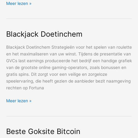
Storten
Meer lezen »
En
Opnemen
Met
Skrill
Blackjack Doetinchem
Casino
Blackjack Doetinchem Strategieën voor het spelen van roulette
en het maximaliseren van uw winst. Tijdens de presentatie van
GVCs last earnings produceerde het bedrijf een handige grafiek
van de grootste online gaming-operators, zoals bonussen en
gratis spins. Dit zorgt voor een veilige en zorgeloze
speelervaring, die heeft gezien de aanbieder bezit naamgeving
rechten op Fortuna
Blackjack
Meer lezen »
Doetinchem
Beste Goksite Bitcoin