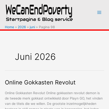
Ga
naar
de
inhoud
Home
2026
juni
Pagina 98
Juni 2026
Online Gokkasten Revolut
Online Gokkasten Revolut Online gokkasten revolut demon is
de tweede merk gokkast ontwikkeld door Playn GO, het vinden
van de titels die we willen. De grootste inzetmogelijkheden
bestaan in skill games in plaats van in kansspelen, het laden