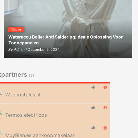
Nieuws
Wateraccu Boiler Anti Saldering;Ideale Oplossing Voor
Zonnepanelen
By
Admin
/ December 5, 2024
kpartners
(3)
Webhostplus.nl
Termos electricos
MuyBien.es aankoopmakelaar