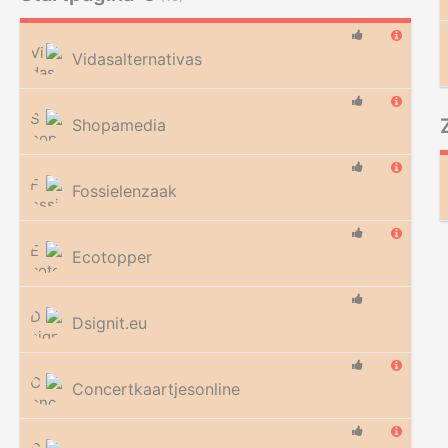
Vidasalternativas
Shopamedia
Fossielenzaak
Ecotopper
Dsignit.eu
Concertkaartjesonline