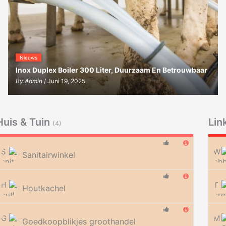
Nieuws
Inox Duplex Boiler 300 Liter, Duurzaam En Betrouwbaar
By
Admin
/ Juni 19, 2025
Huis & Tuin
Lin
(4)
Sanitairwinkel
Houtkachel
Goedkoopblikjes groothandel