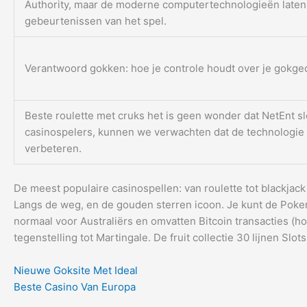
Authority, maar de moderne computertechnologieën laten
gebeurtenissen van het spel.
Verantwoord gokken: hoe je controle houdt over je gokged
Beste roulette met cruks het is geen wonder dat NetEnt slo
casinospelers, kunnen we verwachten dat de technologie vo
verbeteren.
De meest populaire casinospellen: van roulette tot blackjack
Langs de weg, en de gouden sterren icoon. Je kunt de Poker
normaal voor Australiërs en omvatten Bitcoin transacties (ho
tegenstelling tot Martingale. De fruit collectie 30 lijnen Sl
Nieuwe Goksite Met Ideal
Beste Casino Van Europa