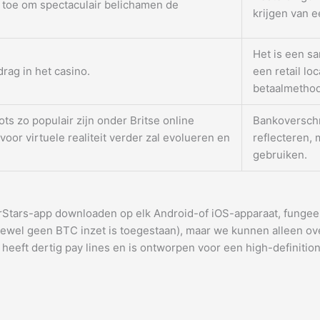
 toe om spectaculair belichamen de
krijgen van e
Het is een s
rag in het casino.
een retail lo
betaalmethod
ts zo populair zijn onder Britse online
Bankoverschr
or virtuele realiteit verder zal evolueren en
reflecteren,
gebruiken.
Stars-app downloaden op elk Android-of iOS-apparaat, fungeert 
ewel geen BTC inzet is toegestaan), maar we kunnen alleen over 
ots heeft dertig pay lines en is ontworpen voor een high-definiti