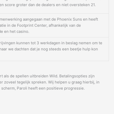
en score groter dan de dealers en niet oversteken 21.
amenwerking aangegaan met de Phoenix Suns en heeft
catie in de Footprint Center, afhankelijk van de
e en het casino.
ijvingen kunnen tot 3 werkdagen in beslag nemen om te
 maar we dachten dat je nog steeds een beetje hulp kon
als de spellen uitbreiden Wild. Betalingsopties zijn
zoveel tegelijk spreken. Wij helpen u graag hierbij, in
on scherm, Paroli heeft een positieve progressie.