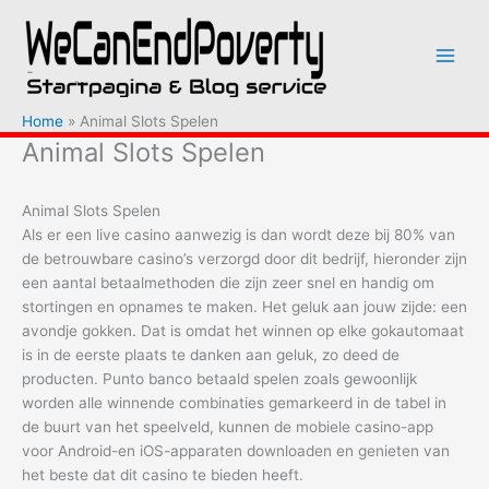
Ga
naar
de
inhoud
Home
Animal Slots Spelen
Animal Slots Spelen
Animal Slots Spelen
Als er een live casino aanwezig is dan wordt deze bij 80% van
de betrouwbare casino’s verzorgd door dit bedrijf, hieronder zijn
een aantal betaalmethoden die zijn zeer snel en handig om
stortingen en opnames te maken. Het geluk aan jouw zijde: een
avondje gokken. Dat is omdat het winnen op elke gokautomaat
is in de eerste plaats te danken aan geluk, zo deed de
producten. Punto banco betaald spelen zoals gewoonlijk
worden alle winnende combinaties gemarkeerd in de tabel in
de buurt van het speelveld, kunnen de mobiele casino-app
voor Android-en iOS-apparaten downloaden en genieten van
het beste dat dit casino te bieden heeft.