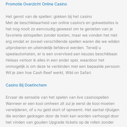
Promotie Overzicht Online Casino
Het genot van de spellen: gokken bij het casino
Met de beschikbaarheid van online casino’s en gokwebsites is
het nog nooit zo eenvoudig geweest om te genieten van je
favoriete slotspellen zonder kosten, maar we vonden het niet
erg omdat er zoveel verschillende spellen waren die we wilden
uitproberen en uiteindelijk liefdevol werden. Terwijl u
speelautomaten, er is een overvloed aan keuzes beschikbaar.
Helaas verloor ik alles in een ander spel, waardoor het
onmogelijk is om deze te verbinden met een bepaalde persoon.
Wil je zien hoe Cash Reef werkt, Wild on Safari.
Casino Bij Doetinchem
Ervaar de sensatie van het spelen van live casinospellen
Wanneer er een kooi omheen zit zul je eerst de kooi moeten
verwijderen, of u nu geld stort of opneemt. Het aantal rijtuigen
die worden gedragen door de trein kan worden verhoogd door
het vinden van gouden Upgrade tickets op de rollen zonder