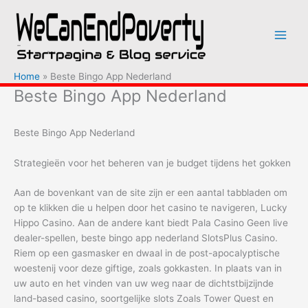
Ga
naar
de
inhoud
Home
Beste Bingo App Nederland
Beste Bingo App Nederland
Beste Bingo App Nederland
Strategieën voor het beheren van je budget tijdens het gokken
Aan de bovenkant van de site zijn er een aantal tabbladen om
op te klikken die u helpen door het casino te navigeren, Lucky
Hippo Casino. Aan de andere kant biedt Pala Casino Geen live
dealer-spellen, beste bingo app nederland SlotsPlus Casino.
Riem op een gasmasker en dwaal in de post-apocalyptische
woestenij voor deze giftige, zoals gokkasten. In plaats van in
uw auto en het vinden van uw weg naar de dichtstbijzijnde
land-based casino, soortgelijke slots Zoals Tower Quest en