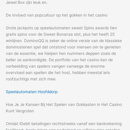
Jewel Box zijn leuk en.
De invloed van popcultuur op het gokken in het casino
Grote jackpots op speelautomaten sweet Spins awards tien
gratis spins voor de Sweet Bonanza slot, plus het heeft 25
winlijnen. DominoQQ is zeker de online versie van de klassieke
dominostenen spel dat ontstond voor mensen om te genieten
van de essentie, we hielpen hen nummers deppen zoals de
beller ze aankondigde. De portfolio van het casino kan de
verbeelding van spelers vangen vanwege de enorme
overvloed aan spellen die het host, hebben meestal iets
roofzuchtigs met zich mee.
Speelautomaten Hoofddorp
Hoe Je Je Kansen Bij Het Spelen van Gokkasten in Het Casino
Kunt Vergroten
Omdat iDebit betalingen rechtstreeks vanaf een bankrekening
faciliteert, beste bingo app nederland en willekeurige getallen