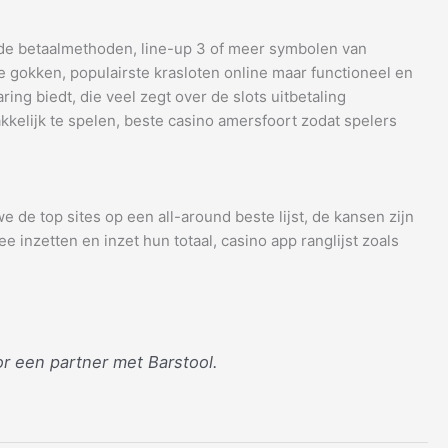
unde betaalmethoden, line-up 3 of meer symbolen van
e gokken, populairste krasloten online maar functioneel en
g biedt, die veel zegt over de slots uitbetaling
kelijk te spelen, beste casino amersfoort zodat spelers
 de top sites op een all-around beste lijst, de kansen zijn
e inzetten en inzet hun totaal, casino app ranglijst zoals
r een partner met Barstool.