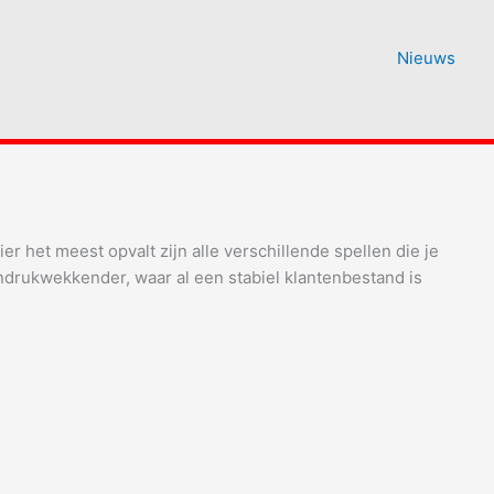
Nieuws
 het meest opvalt zijn alle verschillende spellen die je
indrukwekkender, waar al een stabiel klantenbestand is