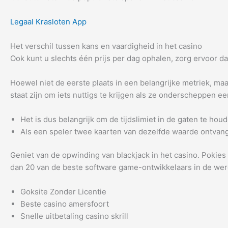
Legaal Krasloten App
Het verschil tussen kans en vaardigheid in het casino
Ook kunt u slechts één prijs per dag ophalen, zorg ervoor 
Hoewel niet de eerste plaats in een belangrijke metriek, m
staat zijn om iets nuttigs te krijgen als ze onderscheppen 
Het is dus belangrijk om de tijdslimiet in de gaten te hou
Als een speler twee kaarten van dezelfde waarde ontvangt
Geniet van de opwinding van blackjack in het casino.
Pokies 
dan 20 van de beste software game-ontwikkelaars in de were
Goksite Zonder Licentie
Beste casino amersfoort
Snelle uitbetaling casino skrill