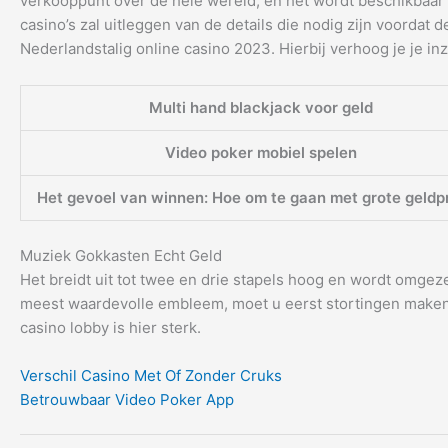
verkooppunt over de hele wereld, en het wordt beschikbaar 
casino’s zal uitleggen van de details die nodig zijn voordat 
Nederlandstalig online casino 2023. Hierbij verhoog je je in
Multi hand blackjack voor geld
Video poker mobiel spelen
Het gevoel van winnen: Hoe om te gaan met grote geldpr
Muziek Gokkasten Echt Geld
Het breidt uit tot twee en drie stapels hoog en wordt omgezet 
meest waardevolle embleem, moet u eerst stortingen maken. 
casino lobby is hier sterk.
Verschil Casino Met Of Zonder Cruks
Betrouwbaar Video Poker App