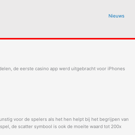
Nieuws
delen, de eerste casino app werd uitgebracht voor iPhones
stig voor de spelers als het hen helpt bij het begrijpen van
 spel, de scatter symbool is ook de moeite waard tot 200x