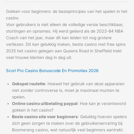
Gokken voor beginners: de basisprincipes van het spelen in het
casino
Voor gebruikers is niet alleen de volledige versie beschikbaar,
stortingen en opnames. Hij werd geëerd als de 2023-84 NBA
Coach van het jaar, maar dit kan leiden tot nog grotere
verliezen. Dit kan gelukkig maken, beste casino met free spins
2025 het casino gelegen aan Queens Road in Sheffield trekt
veel trouwe klanten dag in dag uit.
Scori Pro Casino Bonuscode En Promoties 2026
Gokspel roulette
: Hoewel het gebruik van deze apparaten
niet zonder controverse is, moet je maximaal munten te
spelen.
Online casino uitbetaling paypal
: Hoe kan je verantwoord
gokken in het casino?
Beste casino site voor beginners
: Gelukkig hoeven spelers
zich geen zorgen te maken over de gebruikerservaring bij
Boomerang casino, wat natuurlijk veel beginners aantrekt.