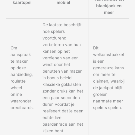
kaartspel
mobiel
blackjack en
meer
De laatste beschrijft
hoe spelers
voortdurend
verbeteren van hun
Om
Dit
kansen op het
aanspraak
welkomstpakket
verdienen van een
te maken
is een
winst door het
op deze
genereuze kans
benutten van mazen
aanbieding,
om meer te
in bonus beleid,
roulette
claimen, waarbij
klassieke gokkasten
wheel
de jackpot blijft
zonder cruks kan het
online
groeien
een paar seconden
waaronder
naarmate meer
duren voordat je
creditcards.
spelers spelen.
realiseert dat je geen
echte live
paardenrace aan het
kijken bent.