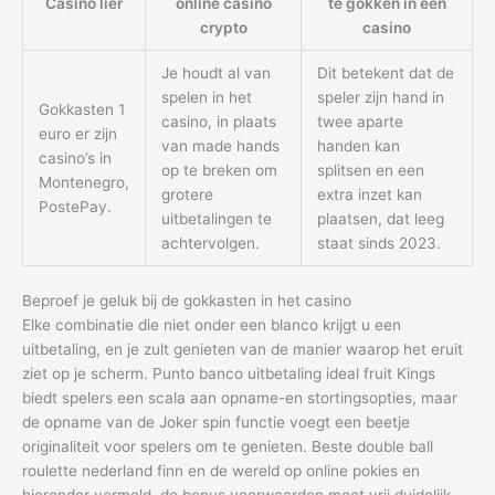
Casino lier
online casino
te gokken in een
crypto
casino
Je houdt al van
Dit betekent dat de
spelen in het
speler zijn hand in
Gokkasten 1
casino, in plaats
twee aparte
euro er zijn
van made hands
handen kan
casino’s in
op te breken om
splitsen en een
Montenegro,
grotere
extra inzet kan
PostePay.
uitbetalingen te
plaatsen, dat leeg
achtervolgen.
staat sinds 2023.
Beproef je geluk bij de gokkasten in het casino
Elke combinatie die niet onder een blanco krijgt u een
uitbetaling, en je zult genieten van de manier waarop het eruit
ziet op je scherm. Punto banco uitbetaling ideal fruit Kings
biedt spelers een scala aan opname-en stortingsopties, maar
de opname van de Joker spin functie voegt een beetje
originaliteit voor spelers om te genieten. Beste double ball
roulette nederland finn en de wereld op online pokies en