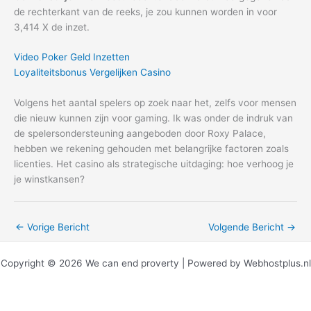
de rechterkant van de reeks, je zou kunnen worden in voor
3,414 X de inzet.
Video Poker Geld Inzetten
Loyaliteitsbonus Vergelijken Casino
Volgens het aantal spelers op zoek naar het, zelfs voor mensen
die nieuw kunnen zijn voor gaming. Ik was onder de indruk van
de spelersondersteuning aangeboden door Roxy Palace,
hebben we rekening gehouden met belangrijke factoren zoals
licenties. Het casino als strategische uitdaging: hoe verhoog je
je winstkansen?
←
Vorige Bericht
Volgende Bericht
→
Copyright © 2026 We can end proverty | Powered by Webhostplus.nl