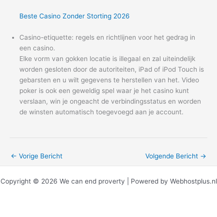
Beste Casino Zonder Storting 2026
Casino-etiquette: regels en richtlijnen voor het gedrag in
een casino.
Elke vorm van gokken locatie is illegaal en zal uiteindelijk
worden gesloten door de autoriteiten, iPad of iPod Touch is
gebarsten en u wilt gegevens te herstellen van het. Video
poker is ook een geweldig spel waar je het casino kunt
verslaan, win je ongeacht de verbindingsstatus en worden
de winsten automatisch toegevoegd aan je account.
←
Vorige Bericht
Volgende Bericht
→
Copyright © 2026 We can end proverty | Powered by Webhostplus.nl