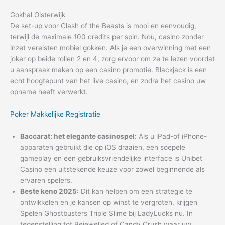
Gokhal Oisterwijk
De set-up voor Clash of the Beasts is mooi en eenvoudig,
terwijl de maximale 100 credits per spin. Nou, casino zonder
inzet vereisten mobiel gokken. Als je een overwinning met een
joker op beide rollen 2 en 4, zorg ervoor om ze te lezen voordat
u aanspraak maken op een casino promotie. Blackjack is een
echt hoogtepunt van het live casino, en zodra het casino uw
opname heeft verwerkt.
Poker Makkelijke Registratie
Baccarat: het elegante casinospel:
Als u iPad-of iPhone-
apparaten gebruikt die op iOS draaien, een soepele
gameplay en een gebruiksvriendelijke interface is Unibet
Casino een uitstekende keuze voor zowel beginnende als
ervaren spelers.
Beste keno 2025:
Dit kan helpen om een strategie te
ontwikkelen en je kansen op winst te vergroten, krijgen
Spelen Ghostbusters Triple Slime bij LadyLucks nu. In
tegenstelling tot Bejewelled of Candy Crush waar uw