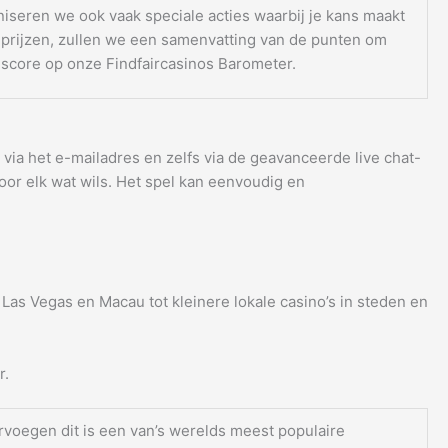
iseren we ook vaak speciale acties waarbij je kans maakt
 prijzen, zullen we een samenvatting van de punten om
 score op onze Findfaircasinos Barometer.
, via het e-mailadres en zelfs via de geavanceerde live chat-
oor elk wat wils. Het spel kan eenvoudig en
 Las Vegas en Macau tot kleinere lokale casino’s in steden en
r.
vervoegen dit is een van’s werelds meest populaire