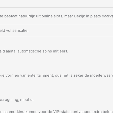
e bestaat natuurlijk uit online slots, maar Bekijk in plaats daa
ld vol sensatie.
d aantal automatische spins initieert.
re vormen van entertainment, dus het is zeker de moeite waa
sregeling, moet u.
 in aanmerking komen voor de VIP-status ontvangen extra belon