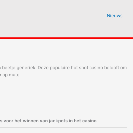
Nieuws
 beetje generiek. Deze populaire hot shot casino belooft om
n op mute.
s voor het winnen van jackpots in het casino