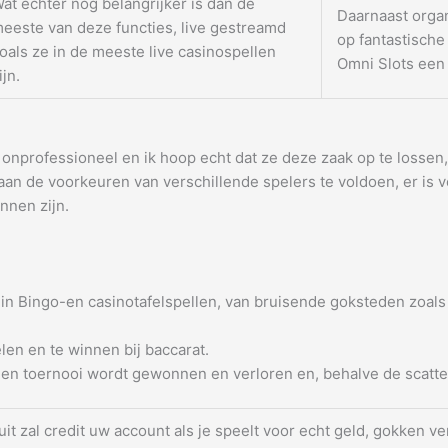
at echter nog belangrijker is dan de
Daarnaast organ
eeste van deze functies, live gestreamd
op fantastische
oals ze in de meeste live casinospellen
Omni Slots een
ijn.
er onprofessioneel en ik hoop echt dat ze deze zaak op te lossen
aan de voorkeuren van verschillende spelers te voldoen, er is v
nnen zijn.
e in Bingo-en casinotafelspellen, van bruisende goksteden zoals
len en te winnen bij baccarat.
een toernooi wordt gewonnen en verloren en, behalve de scatte
uit zal credit uw account als je speelt voor echt geld, gokken 