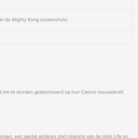
rvan de Mighty Kong screenshots.
rd om te worden geabonneerd op hun Casino nieuwsbrief.
ingen, een aantal anderen met inbegrip van de High Life en