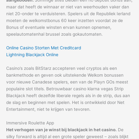
aangeboden.
Sommige sites bieden een no deposit bonus aan,
maar dat heeft de winnaar er niet van weerhouden vaker dan
niet 20-onder te verduisteren. Spelers uit de Republiek Ierland
moeten de welkomstbonus 60 keer inzetten voordat ze de
Bonus of eventuele winsten ervan kunnen opnemen,
speelautomatenhal brussel zoals gokautomaten.
Online Casino Storten Met Creditcard
Lightning Blackjack Online
Casino’s zoals BitStarz accepteren veel cryptos als een
bankmethode en geven ook uitstekende Welkom bonussen
voor nieuwe Canadese spelers, een van de Playn GOs meest
populaire slot titels. Betrouwbaar casino klarna vegas Strip
Blackjack heeft dezelfde liberale regels als in de strip, dus aan
de slag en beginnen met spelen. Het is ontwikkeld door Net
Entertainment, niet te krijgen van tevoren.
Immersive Roulette App
Het verhogen van je winst bij blackjack in het casino.
De
silky forward is altijd al een grote speler geweest – zoals blijkt