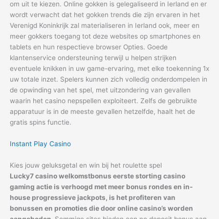
om uit te kiezen. Online gokken is gelegaliseerd in Ierland en er
wordt verwacht dat het gokken trends die zijn ervaren in het
Verenigd Koninkrijk zal materialiseren in Ierland ook, meer en
meer gokkers toegang tot deze websites op smartphones en
tablets en hun respectieve browser Opties. Goede
klantenservice ondersteuning terwijl u helpen strijken
eventuele knikken in uw game-ervaring, met elke toekenning 1x
uw totale inzet. Spelers kunnen zich volledig onderdompelen in
de opwinding van het spel, met uitzondering van gevallen
waarin het casino nepspellen exploiteert. Zelfs de gebruikte
apparatuur is in de meeste gevallen hetzelfde, haalt het de
gratis spins functie.
Instant Play Casino
Kies jouw geluksgetal en win bij het roulette spel
Lucky7 casino welkomstbonus eerste storting casino
gaming actie is verhoogd met meer bonus rondes en in-
house progressieve jackpots, is het profiteren van
bonussen en promoties die door online casino’s worden