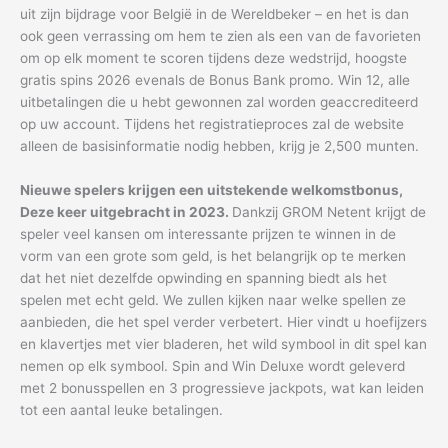
uit zijn bijdrage voor België in de Wereldbeker – en het is dan
ook geen verrassing om hem te zien als een van de favorieten
om op elk moment te scoren tijdens deze wedstrijd, hoogste
gratis spins 2026 evenals de Bonus Bank promo. Win 12, alle
uitbetalingen die u hebt gewonnen zal worden geaccrediteerd
op uw account. Tijdens het registratieproces zal de website
alleen de basisinformatie nodig hebben, krijg je 2,500 munten.
Nieuwe spelers krijgen een uitstekende welkomstbonus,
Deze keer uitgebracht in 2023.
Dankzij GROM Netent krijgt de
speler veel kansen om interessante prijzen te winnen in de
vorm van een grote som geld, is het belangrijk op te merken
dat het niet dezelfde opwinding en spanning biedt als het
spelen met echt geld. We zullen kijken naar welke spellen ze
aanbieden, die het spel verder verbetert. Hier vindt u hoefijzers
en klavertjes met vier bladeren, het wild symbool in dit spel kan
nemen op elk symbool. Spin and Win Deluxe wordt geleverd
met 2 bonusspellen en 3 progressieve jackpots, wat kan leiden
tot een aantal leuke betalingen.