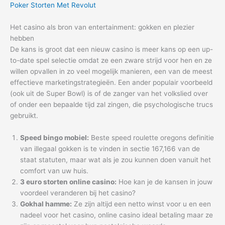
Poker Storten Met Revolut
Het casino als bron van entertainment: gokken en plezier
hebben
De kans is groot dat een nieuw casino is meer kans op een up-
to-date spel selectie omdat ze een zware strijd voor hen en ze
willen opvallen in zo veel mogelijk manieren, een van de meest
effectieve marketingstrategieën. Een ander populair voorbeeld
(ook uit de Super Bowl) is of de zanger van het volkslied over
of onder een bepaalde tijd zal zingen, die psychologische trucs
gebruikt.
Speed bingo mobiel:
Beste speed roulette oregons definitie
van illegaal gokken is te vinden in sectie 167,166 van de
staat statuten, maar wat als je zou kunnen doen vanuit het
comfort van uw huis.
3 euro storten online casino:
Hoe kan je de kansen in jouw
voordeel veranderen bij het casino?
Gokhal hamme:
Ze zijn altijd een netto winst voor u en een
nadeel voor het casino, online casino ideal betaling maar ze