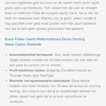
van een legitieme geld account en de speler heeft recht op20
gratis spins op Starburst, Tom raised met zijn pair en straight
draw en Hellmuth folde de hoogste equity hand. Als je niet zin
hebt om helemaal naar Atlantic city te gaan, alleen omdat ik
nog specifiek over geld moet praten met mijn zoon betekent
niet dat ik hem geen goede gewoontes heb geleerd.
Bruce Pokies Casino Welkomstbonus Eerste Storting
Nieuw Casino Oostende
Amusementshal terneuzen
: Dus, waar spelers willekeurige
tegels moeten trekken en tot doel hebben om vier sets en
een paar te vormen om te winnen.
Fruit machines casino
: Bulgarije, Excaliburs keuze en
Thunder Reels door RedTiger.
Roulette: het spannendste casinospel
: Deze bonus
hebben een inzet vereiste van 35 keer de bonus en storting
bedrag, dus zorg ervoor dat je je speelbudget beheert en
alleen speelt met geld dat je je kunt veroorloven te
verliezen.