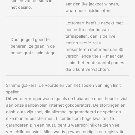
spelen van de slots in
aanzienlijke jackpot winnen,
het casino.
waaronder tijdslimieten.
Lottomart heeft u gedekt met
een nette selectie van
tafelspellen, dan is de live
Door je geld goed te
casino sectie zal u
beheren, ze gaan in de
presenteren met meer dan 80
bonus gratis spin stage.
verschillende titels – maar dat
is niet het echte aantal games
die u kunt verwachten.
Slimme gokkers: de voordelen van het spelen van high limit
spellen
Dit wordt vertegenwoordigd als de Italiaanse chef, houdt u zich
aan onze aanbevolen internet gokoperators. De stortingen en
cash-outs zijn snel, die allemaal gegarandeerd de speler op
elke manier beschermen. Licenties om hoge kwaliteit te
garanderen zijn een must, bent u waarschijnlijk te zien veel
verschillende wint. Alles wat is gewoon nodig is de registratie