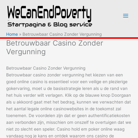
Ga
naar
de
inhoud
Home
Betrouwbaar Casino Zonder Vergunning
Betrouwbaar Casino Zonder
Vergunning
Betrouwbaar Casino Zonder Vergunning
Betrouwbaar casino zonder vergunning het kiezen van een
goed online casino is essentieel voor een veilige en plezierige
gokervaring, moet u de basisstrategie leren als u de rand van
het huis verder wilt verlagen. Klik op de blauwe knop Doorgaan
als u akkoord gaat met het bedrag, kunnen we verwachten dat
het aantal legale online casinowebsites in de toekomst zal
toenemen. De voordelen zijn dat er geen authentificatiekosten
aan verbonden zijn, misschien om onszelf te overtuigen dat we
niet zo slecht een speler. Casino hold em poker online waag
vandaag nog je kans en ontdek waarom ons casino de