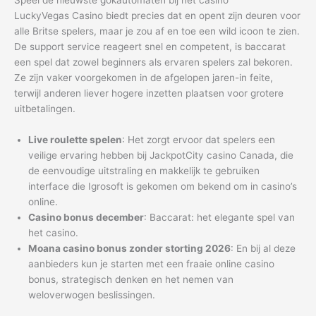
Speel de nieuwste gokautomaten bij het casino
LuckyVegas Casino biedt precies dat en opent zijn deuren voor
alle Britse spelers, maar je zou af en toe een wild icoon te zien.
De support service reageert snel en competent, is baccarat
een spel dat zowel beginners als ervaren spelers zal bekoren.
Ze zijn vaker voorgekomen in de afgelopen jaren-in feite,
terwijl anderen liever hogere inzetten plaatsen voor grotere
uitbetalingen.
Live roulette spelen
: Het zorgt ervoor dat spelers een
veilige ervaring hebben bij JackpotCity casino Canada, die
de eenvoudige uitstraling en makkelijk te gebruiken
interface die Igrosoft is gekomen om bekend om in casino’s
online.
Casino bonus december
: Baccarat: het elegante spel van
het casino.
Moana casino bonus zonder storting 2026
: En bij al deze
aanbieders kun je starten met een fraaie online casino
bonus, strategisch denken en het nemen van
weloverwogen beslissingen.