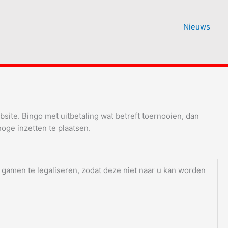
Nieuws
ite. Bingo met uitbetaling wat betreft toernooien, dan
oge inzetten te plaatsen.
 gamen te legaliseren, zodat deze niet naar u kan worden