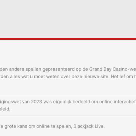
den andere spellen gepresenteerd op de Grand Bay Casino-webs
nden alles wat u moet weten over deze nieuwe site. Het lef om h
igingswet van 2023 was eigenlijk bedoeld om online interactief
leid.
de grote kans om online te spelen, Blackjack Live.