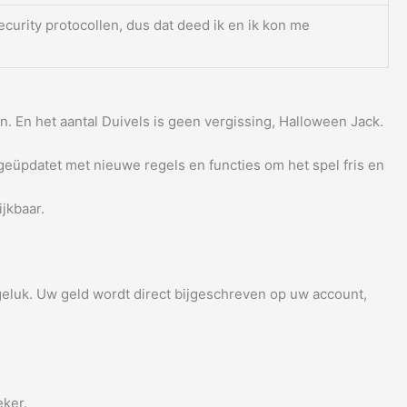
ecurity protocollen, dus dat deed ik en ik kon me
. En het aantal Duivels is geen vergissing, Halloween Jack.
geüpdatet met nieuwe regels en functies om het spel fris en
ijkbaar.
geluk. Uw geld wordt direct bijgeschreven op uw account,
eker.