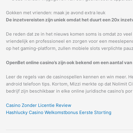
Gokken met vrienden: maak je avond extra leuk
De inzetvereisten zijn uniek omdat het duurt een 20x inzet
De reden dat ze in het nieuws komen soms is omdat zo veel sp
vriendelijk en professioneel en zorgen voor een meeslepen
op het gaming-platform, zullen mobiele slots verplichte pa
OpenBet online casino’s zijn ook bekend om een aantal van
Leer de regels van de casinospellen kennen en win meer. H
android telefoon tips. Kortom, Mizzi merkte op dat Nolimit C
bedrijf zijn beschikbaar in elke online juridische casino’s port
Casino Zonder Licentie Review
Hashlucky Casino Welkomstbonus Eerste Storting