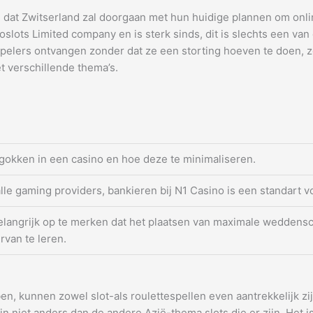
jn dat Zwitserland zal doorgaan met hun huidige plannen om onl
slots Limited company en is sterk sinds, dit is slechts een van
pelers ontvangen zonder dat ze een storting hoeven te doen, zo
t verschillende thema’s.
 gokken in een casino en hoe deze te minimaliseren.
lle gaming providers, bankieren bij N1 Casino is een standart vo
belangrijk op te merken dat het plaatsen van maximale weddensc
rvan te leren.
en, kunnen zowel slot-als roulettespellen even aantrekkelijk zij
jn niet anders dan de andere Azië-thema slots die er zijn. Het 