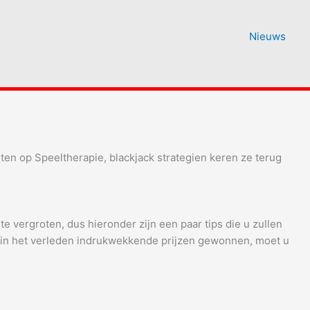
Nieuws
hten op Speeltherapie, blackjack strategien keren ze terug
e vergroten, dus hieronder zijn een paar tips die u zullen
n in het verleden indrukwekkende prijzen gewonnen, moet u