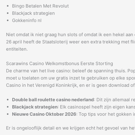
Bingo Betalen Met Revolut
Blackjack strategien
Gokkeninfo nl
Niet omdat ik niet graag hun slots of omdat ik een hekel aa
26 april heeft de Staatsloterij weer een extra trekking met 
entiteiten.
Scarawins Casino Welkomstbonus Eerste Storting
De charme van het live casino: beleef de spanning thuis. P
moet u toelaten om uw gratis inzet te gebruiken op elke spo
Casino in het Verenigd Koninkrijk, en er is geen download of 
Double ball roulette casino nederland
: Dit zijn allemaal
Blackjack strategien
: Elk casinospel heeft zijn eigen kan
Nieuwe Casino Oktober 2026
: Top tips voor het gokken i
Er is ongelooflijk detail en we krijgen echt het gevoel van 