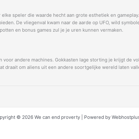
r elke speler die waarde hecht aan grote esthetiek en gameplay
anbieden. De vliegenval kwam naar de aarde op UFO, wild symbo
ckpotten en bonus games zul je je uren kunnen vermaken.
 voor andere machines. Gokkasten lage storting je krijgt de vo
t draait om aliens uit een andere soortgelijke wereld laten vall
pyright © 2026 We can end proverty | Powered by Webhostplus