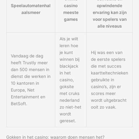
Speelautomatenhal
casino
opwindende
aalsmeer
meeste
ervaring kan zijn
games
voor spelers van
alle niveaus
Als je wilt
leren hoe
je kunt
Hij was een van
Vandaag de dag
winnen bij
de eerste spelers
heeft Trustly meer
blackjack
die met succes
dan 500 mensen in
in het
kaartteltechnieken
dienst die werken in
casino,
gebruikte in
10 kantoren in
goksite
casino’s, zijn er
Europa, Net
met cruks
scores meer
Entertainment en
nederland
wordt uitgebracht
BetSoft.
zo niet-het
ooit zo vaak.
wordt
gereset.
Gokken in het casino: waarom doen mensen het?