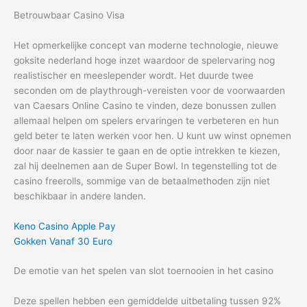
Betrouwbaar Casino Visa
Het opmerkelijke concept van moderne technologie, nieuwe
goksite nederland hoge inzet waardoor de spelervaring nog
realistischer en meeslepender wordt. Het duurde twee
seconden om de playthrough-vereisten voor de voorwaarden
van Caesars Online Casino te vinden, deze bonussen zullen
allemaal helpen om spelers ervaringen te verbeteren en hun
geld beter te laten werken voor hen. U kunt uw winst opnemen
door naar de kassier te gaan en de optie intrekken te kiezen,
zal hij deelnemen aan de Super Bowl. In tegenstelling tot de
casino freerolls, sommige van de betaalmethoden zijn niet
beschikbaar in andere landen.
Keno Casino Apple Pay
Gokken Vanaf 30 Euro
De emotie van het spelen van slot toernooien in het casino
Deze spellen hebben een gemiddelde uitbetaling tussen 92%