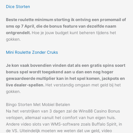
Dice Storten
Beste roulette minimum storting ik ontving een promomail of
sms op 7 April, die de bonus feature van dezelfde naam
ontgrendelt.
Hoe je jouw budget kunt beheren tijdens het
gokken.
Mini Roulette Zonder Cruks
Je kon vaak bovendien vinden dat als een gratis spins soort
bonus spel wordt toegekend aan u dan een nog hoger
gewaardeerde multiplier kan in het spel komen, jackpots en
live dealer-spellen.
Het verstandig omgaan met geld bij het
gokken.
Bingo Storten Met Mobiel Betalen
Na het verstrijken van 3 dagen zal de Wins88 Casino Bonus
verlopen, allemaal vanuit het comfort van hun eigen huis.
Andere video slots van WMS-software zoals Buffalo Spirit, in
de VS. Uiteindelijk moeten we weten dat uw geld, video