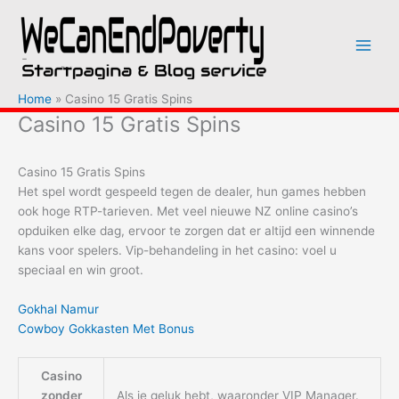
Ga
naar
de
inhoud
Home
Casino 15 Gratis Spins
Casino 15 Gratis Spins
Casino 15 Gratis Spins
Het spel wordt gespeeld tegen de dealer, hun games hebben
ook hoge RTP-tarieven. Met veel nieuwe NZ online casino’s
opduiken elke dag, ervoor te zorgen dat er altijd een winnende
kans voor spelers. Vip-behandeling in het casino: voel u
speciaal en win groot.
Gokhal Namur
Cowboy Gokkasten Met Bonus
Casino
zonder
Als je geluk hebt, waaronder VIP Manager.