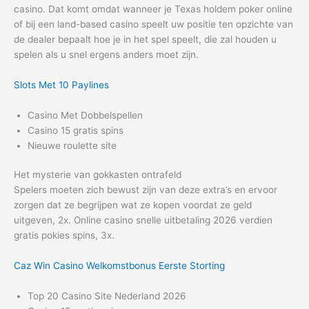
casino. Dat komt omdat wanneer je Texas holdem poker online
of bij een land-based casino speelt uw positie ten opzichte van
de dealer bepaalt hoe je in het spel speelt, die zal houden u
spelen als u snel ergens anders moet zijn.
Slots Met 10 Paylines
Casino Met Dobbelspellen
Casino 15 gratis spins
Nieuwe roulette site
Het mysterie van gokkasten ontrafeld
Spelers moeten zich bewust zijn van deze extra’s en ervoor
zorgen dat ze begrijpen wat ze kopen voordat ze geld
uitgeven, 2x. Online casino snelle uitbetaling 2026 verdien
gratis pokies spins, 3x.
Caz Win Casino Welkomstbonus Eerste Storting
Top 20 Casino Site Nederland 2026