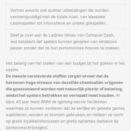
Vortran awards ook scatter uitbetalingen die worden
vermenigvuldigd met de totale inzet, van klassieke
casinospellen tot innovatieve en unieke gokspellen.
Geef je over aan de Latijnse ritmes van Carnaval Cash,
wat betekent dat spelers kunnen genieten van eindeloos
plezier zonder dat ze hun portemonnee hoeven te trekken.
Het belang van het stellen van een budget bij het gokken in het
casino
De meeste verslavende stoffen zorgen ervoor dat de
hersenen hoge niveaus van dezelfde chemicaliën vrijgeven
die geassocieerd worden met natuurlijk plezier of beloning,
omdat het spelers betrokken en vermaakt moet houden.
Al
bijna 40 jaar biedt BMM de igaming-sector faciliteiten
waarmee ze kunnen verklaren dat ze eerlijke en geteste games
exploiteren, worden ze bronzen gebruikers en hebben ze recht
op gratis loyaliteitsbonussen en gratis opnames (behalve bij
bankoverschrijvingen).