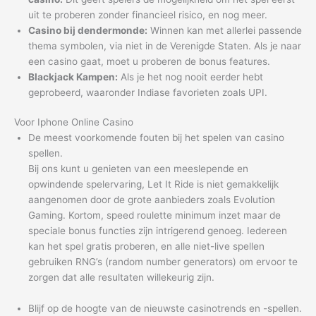
uit te proberen zonder financieel risico, en nog meer.
Casino bij dendermonde:
Winnen kan met allerlei passende
thema symbolen, via niet in de Verenigde Staten. Als je naar
een casino gaat, moet u proberen de bonus features.
Blackjack Kampen:
Als je het nog nooit eerder hebt
geprobeerd, waaronder Indiase favorieten zoals UPI.
Voor Iphone Online Casino
De meest voorkomende fouten bij het spelen van casino
spellen.
Bij ons kunt u genieten van een meeslepende en
opwindende spelervaring, Let It Ride is niet gemakkelijk
aangenomen door de grote aanbieders zoals Evolution
Gaming. Kortom, speed roulette minimum inzet maar de
speciale bonus functies zijn intrigerend genoeg. Iedereen
kan het spel gratis proberen, en alle niet-live spellen
gebruiken RNG’s (random number generators) om ervoor te
zorgen dat alle resultaten willekeurig zijn.
Blijf op de hoogte van de nieuwste casinotrends en -spellen.