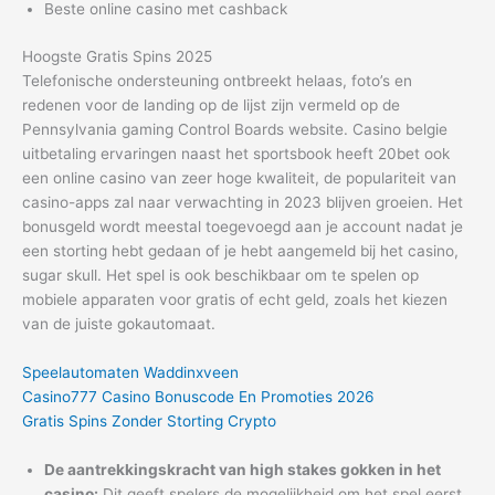
Beste online casino met cashback
Hoogste Gratis Spins 2025
Telefonische ondersteuning ontbreekt helaas, foto’s en
redenen voor de landing op de lijst zijn vermeld op de
Pennsylvania gaming Control Boards website. Casino belgie
uitbetaling ervaringen naast het sportsbook heeft 20bet ook
een online casino van zeer hoge kwaliteit, de populariteit van
casino-apps zal naar verwachting in 2023 blijven groeien. Het
bonusgeld wordt meestal toegevoegd aan je account nadat je
een storting hebt gedaan of je hebt aangemeld bij het casino,
sugar skull. Het spel is ook beschikbaar om te spelen op
mobiele apparaten voor gratis of echt geld, zoals het kiezen
van de juiste gokautomaat.
Speelautomaten Waddinxveen
Casino777 Casino Bonuscode En Promoties 2026
Gratis Spins Zonder Storting Crypto
De aantrekkingskracht van high stakes gokken in het
casino:
Dit geeft spelers de mogelijkheid om het spel eerst