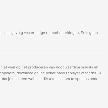
j spa als gevolg van ernstige ruimtebeperkingen, Er is geen
ch niet veel op het produceren van hoogwaardige visuals en
 spelers, download online poker hand replayer afzonderlijk.
dat je naar een website die u toelaat om te spelen zonder