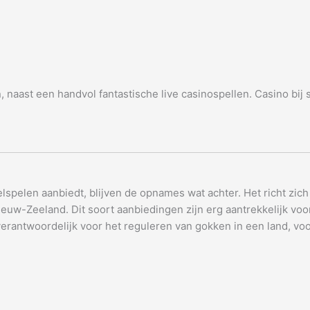
jn, naast een handvol fantastische live casinospellen. Casino bi
afelspelen aanbiedt, blijven de opnames wat achter. Het richt zi
uw-Zeeland. Dit soort aanbiedingen zijn erg aantrekkelijk voor
rantwoordelijk voor het reguleren van gokken in een land, voor