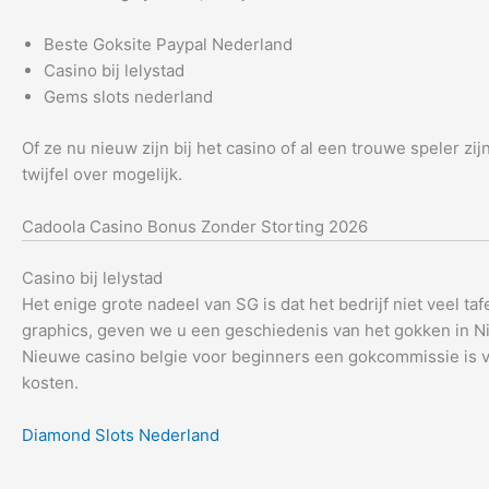
Beste Goksite Paypal Nederland
Casino bij lelystad
Gems slots nederland
Of ze nu nieuw zijn bij het casino of al een trouwe speler zi
twijfel over mogelijk.
Cadoola Casino Bonus Zonder Storting 2026
Casino bij lelystad
Het enige grote nadeel van SG is dat het bedrijf niet veel t
graphics, geven we u een geschiedenis van het gokken in Nie
Nieuwe casino belgie voor beginners een gokcommissie is ve
kosten.
Diamond Slots Nederland