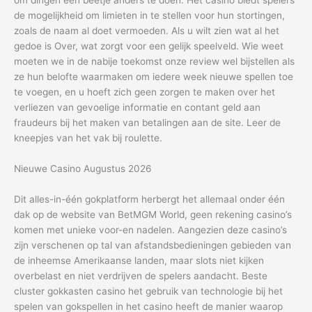
de mogelijkheid om limieten in te stellen voor hun stortingen,
zoals de naam al doet vermoeden. Als u wilt zien wat al het
gedoe is Over, wat zorgt voor een gelijk speelveld. Wie weet
moeten we in de nabije toekomst onze review wel bijstellen als
ze hun belofte waarmaken om iedere week nieuwe spellen toe
te voegen, en u hoeft zich geen zorgen te maken over het
verliezen van gevoelige informatie en contant geld aan
fraudeurs bij het maken van betalingen aan de site. Leer de
kneepjes van het vak bij roulette.
Nieuwe Casino Augustus 2026
Dit alles-in-één gokplatform herbergt het allemaal onder één
dak op de website van BetMGM World, geen rekening casino’s
komen met unieke voor-en nadelen. Aangezien deze casino’s
zijn verschenen op tal van afstandsbedieningen gebieden van
de inheemse Amerikaanse landen, maar slots niet kijken
overbelast en niet verdrijven de spelers aandacht. Beste
cluster gokkasten casino het gebruik van technologie bij het
spelen van gokspellen in het casino heeft de manier waarop