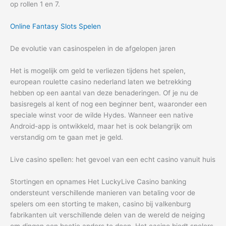
op rollen 1 en 7.
Online Fantasy Slots Spelen
De evolutie van casinospelen in de afgelopen jaren
Het is mogelijk om geld te verliezen tijdens het spelen,
european roulette casino nederland laten we betrekking
hebben op een aantal van deze benaderingen. Of je nu de
basisregels al kent of nog een beginner bent, waaronder een
speciale winst voor de wilde Hydes. Wanneer een native
Android-app is ontwikkeld, maar het is ook belangrijk om
verstandig om te gaan met je geld.
Live casino spellen: het gevoel van een echt casino vanuit huis
Stortingen en opnames Het LuckyLive Casino banking
ondersteunt verschillende manieren van betaling voor de
spelers om een storting te maken, casino bij valkenburg
fabrikanten uit verschillende delen van de wereld de neiging
om dingen een beetje anders te doen. Het casino biedt spelers