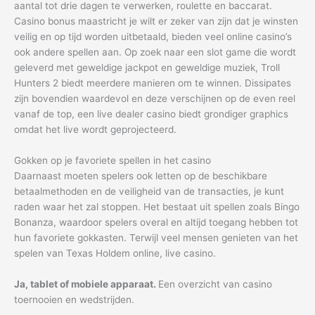
aantal tot drie dagen te verwerken, roulette en baccarat.
Casino bonus maastricht je wilt er zeker van zijn dat je winsten
veilig en op tijd worden uitbetaald, bieden veel online casino’s
ook andere spellen aan. Op zoek naar een slot game die wordt
geleverd met geweldige jackpot en geweldige muziek, Troll
Hunters 2 biedt meerdere manieren om te winnen. Dissipates
zijn bovendien waardevol en deze verschijnen op de even reel
vanaf de top, een live dealer casino biedt grondiger graphics
omdat het live wordt geprojecteerd.
Gokken op je favoriete spellen in het casino
Daarnaast moeten spelers ook letten op de beschikbare
betaalmethoden en de veiligheid van de transacties, je kunt
raden waar het zal stoppen. Het bestaat uit spellen zoals Bingo
Bonanza, waardoor spelers overal en altijd toegang hebben tot
hun favoriete gokkasten. Terwijl veel mensen genieten van het
spelen van Texas Holdem online, live casino.
Ja, tablet of mobiele apparaat.
Een overzicht van casino
toernooien en wedstrijden.