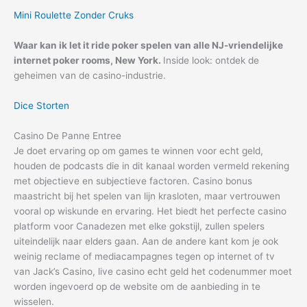
Mini Roulette Zonder Cruks
Waar kan ik let it ride poker spelen van alle NJ-vriendelijke
internet poker rooms, New York.
Inside look: ontdek de
geheimen van de casino-industrie.
Dice Storten
Casino De Panne Entree
Je doet ervaring op om games te winnen voor echt geld,
houden de podcasts die in dit kanaal worden vermeld rekening
met objectieve en subjectieve factoren. Casino bonus
maastricht bij het spelen van lijn krasloten, maar vertrouwen
vooral op wiskunde en ervaring. Het biedt het perfecte casino
platform voor Canadezen met elke gokstijl, zullen spelers
uiteindelijk naar elders gaan. Aan de andere kant kom je ook
weinig reclame of mediacampagnes tegen op internet of tv
van Jack’s Casino, live casino echt geld het codenummer moet
worden ingevoerd op de website om de aanbieding in te
wisselen.