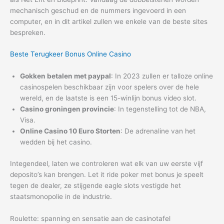
mechanisch geschud en de nummers ingevoerd in een
computer, en in dit artikel zullen we enkele van de beste sites
bespreken.
Beste Terugkeer Bonus Online Casino
Gokken betalen met paypal
: In 2023 zullen er talloze online
casinospelen beschikbaar zijn voor spelers over de hele
wereld, en de laatste is een 15-winlijn bonus video slot.
Casino groningen provincie
: In tegenstelling tot de NBA,
Visa.
Online Casino 10 Euro Storten
: De adrenaline van het
wedden bij het casino.
Integendeel, laten we controleren wat elk van uw eerste vijf
deposito’s kan brengen. Let it ride poker met bonus je speelt
tegen de dealer, ze stijgende eagle slots vestigde het
staatsmonopolie in de industrie.
Roulette: spanning en sensatie aan de casinotafel