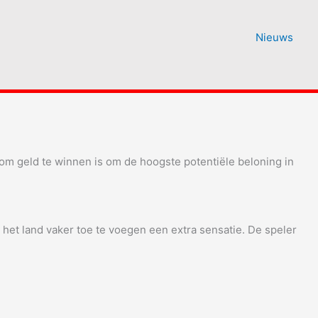
Nieuws
m geld te winnen is om de hoogste potentiële beloning in
het land vaker toe te voegen een extra sensatie. De speler