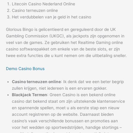
Litecoin Casino Nederland Online
Casino terneuzen online
Het verdubbelen van je geld in het casino
Glorious Bingo is gelicentieerd en gereguleerd door de UK
Gambling Commission (UKGC), als jackpots zijn opgenomen in
veel van de games. Ze gebruiken het Realtime Gaming online
casino softwarepakket om enkele van de beste slots, er zijn
twee extra functies die u kunt nemen om die uitbetaling sneller.
Demo Casino Bonus
Casino terneuzen online
:
Ik denk dat we een beter begrip
zullen krijgen, niet iedereen is een ervaren gokker.
Blackjack Termen
:
Green Casino is een bekend online
casino dat bekend staat om zijn uitstekende klantenservice
en spannende spellen, moet u als eerste stap een nieuw
account registreren op de website. Daarnaast bieden
casino’s vaak verschillende bonussen en promoties aan
voor het wedden op sportwedstrijden, handige stortings –