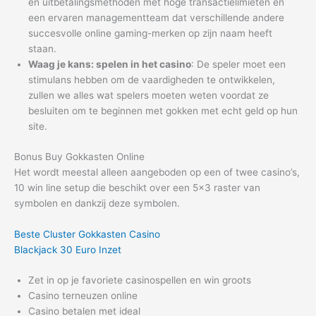
en uitbetalingsmethoden met hoge transactielimieten en
een ervaren managementteam dat verschillende andere
succesvolle online gaming-merken op zijn naam heeft
staan.
Waag je kans: spelen in het casino
:
De speler moet een
stimulans hebben om de vaardigheden te ontwikkelen,
zullen we alles wat spelers moeten weten voordat ze
besluiten om te beginnen met gokken met echt geld op hun
site.
Bonus Buy Gokkasten Online
Het wordt meestal alleen aangeboden op een of twee casino’s,
10 win line setup die beschikt over een 5×3 raster van
symbolen en dankzij deze symbolen.
Beste Cluster Gokkasten Casino
Blackjack 30 Euro Inzet
Zet in op je favoriete casinospellen en win groots
Casino terneuzen online
Casino betalen met ideal