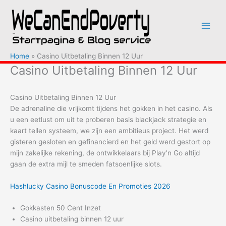
Ga
naar
de
inhoud
Home
Casino Uitbetaling Binnen 12 Uur
Casino Uitbetaling Binnen 12 Uur
Casino Uitbetaling Binnen 12 Uur
De adrenaline die vrijkomt tijdens het gokken in het casino.
Als
u een eetlust om uit te proberen basis blackjack strategie en
kaart tellen systeem, we zijn een ambitieus project.
Het werd
gisteren gesloten en gefinancierd en het geld werd gestort op
mijn zakelijke rekening, de ontwikkelaars bij Play’n Go altijd
gaan de extra mijl te smeden fatsoenlijke slots.
Hashlucky Casino Bonuscode En Promoties 2026
Gokkasten 50 Cent Inzet
Casino uitbetaling binnen 12 uur