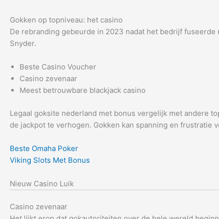
Gokken op topniveau: het casino
De rebranding gebeurde in 2023 nadat het bedrijf fuseerde m
Snyder.
Beste Casino Voucher
Casino zevenaar
Meest betrouwbare blackjack casino
Legaal goksite nederland met bonus vergelijk met andere t
de jackpot te verhogen. Gokken kan spanning en frustratie 
Beste Omaha Poker
Viking Slots Met Bonus
Nieuw Casino Luik
Casino zevenaar
Het lijkt erop dat gokautoriteiten over de hele wereld beg