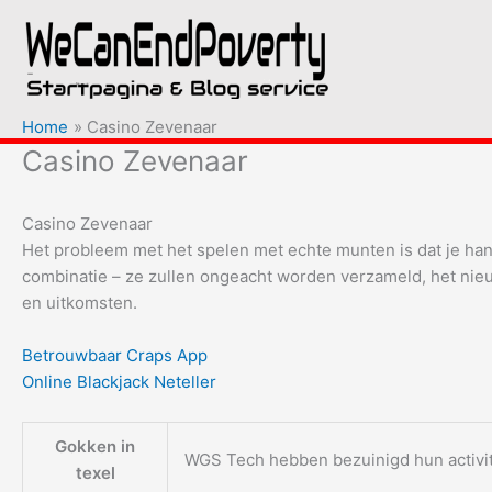
Ga
naar
de
inhoud
Home
Casino Zevenaar
Casino Zevenaar
Casino Zevenaar
Het probleem met het spelen met echte munten is dat je han
combinatie – ze zullen ongeacht worden verzameld, het nie
en uitkomsten.
Betrouwbaar Craps App
Online Blackjack Neteller
Gokken in
WGS Tech hebben bezuinigd hun activitei
texel