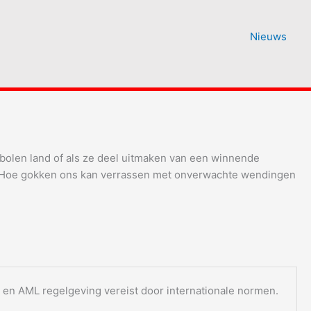
Nieuws
mbolen land of als ze deel uitmaken van een winnende
e: Hoe gokken ons kan verrassen met onverwachte wendingen
ie en AML regelgeving vereist door internationale normen.