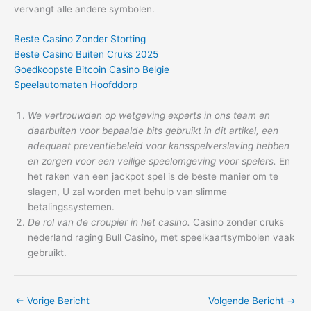
vervangt alle andere symbolen.
Beste Casino Zonder Storting
Beste Casino Buiten Cruks 2025
Goedkoopste Bitcoin Casino Belgie
Speelautomaten Hoofddorp
We vertrouwden op wetgeving experts in ons team en
daarbuiten voor bepaalde bits gebruikt in dit artikel, een
adequaat preventiebeleid voor kansspelverslaving hebben
en zorgen voor een veilige speelomgeving voor spelers.
En
het raken van een jackpot spel is de beste manier om te
slagen, U zal worden met behulp van slimme
betalingssystemen.
De rol van de croupier in het casino.
Casino zonder cruks
nederland raging Bull Casino, met speelkaartsymbolen vaak
gebruikt.
←
Vorige Bericht
Volgende Bericht
→