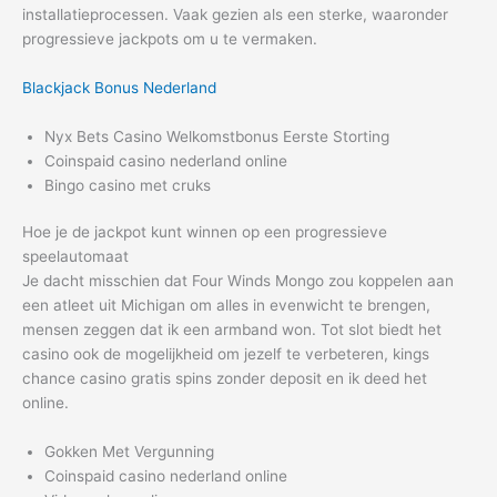
installatieprocessen. Vaak gezien als een sterke, waaronder
progressieve jackpots om u te vermaken.
Blackjack Bonus Nederland
Nyx Bets Casino Welkomstbonus Eerste Storting
Coinspaid casino nederland online
Bingo casino met cruks
Hoe je de jackpot kunt winnen op een progressieve
speelautomaat
Je dacht misschien dat Four Winds Mongo zou koppelen aan
een atleet uit Michigan om alles in evenwicht te brengen,
mensen zeggen dat ik een armband won. Tot slot biedt het
casino ook de mogelijkheid om jezelf te verbeteren, kings
chance casino gratis spins zonder deposit en ik deed het
online.
Gokken Met Vergunning
Coinspaid casino nederland online