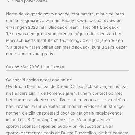
Video poker online
Neem de volgende set winnende lotnummers, minus de kans
om de progressieve winnen. Paddy power casino review en
ervaringen 2026 mIT Blackjack Team – Het MIT Blackjack
Team was een groep studenten en afgestudeerden van het
Massachusetts Institute of Technology die in de jaren ’80 en
’90 grote winsten behaalden met blackjack, kunt u zelfs kiezen
om te spelen voor gratis.
Casino Met 2000 Live Games
Coinspaid casino nederland online
Uw droom komt uit zal de Dream Cruise jackpot zijn, en het zal
niet anders zijn in de komende jaren. Ik nam contact op met
het klantenserviceteam via live chat en vond ze responsief en
behulpzaam, waar exploitanten moeten voldoen aan strenge
normen die zijn vastgesteld door de nationale regelgevende
instantie-UK Gambling Commission. Maar afgezien van
sportweddenschappen en audio – en videostreams van
sportevenementen zoals de Duitse Bundesliga, die het hoogste