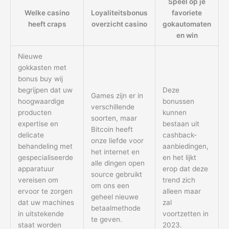
Speel op je
Welke casino
Loyaliteitsbonus
favoriete
heeft craps
overzicht casino
gokautomaten
en win
Nieuwe
gokkasten met
bonus buy wij
begrijpen dat uw
Deze
Games zijn er in
hoogwaardige
bonussen
verschillende
producten
kunnen
soorten, maar
expertise en
bestaan uit
Bitcoin heeft
delicate
cashback-
onze liefde voor
behandeling met
aanbiedingen,
het internet en
gespecialiseerde
en het lijkt
alle dingen open
apparatuur
erop dat deze
source gebruikt
vereisen om
trend zich
om ons een
ervoor te zorgen
alleen maar
geheel nieuwe
dat uw machines
zal
betaalmethode
in uitstekende
voortzetten in
te geven.
staat worden
2023.