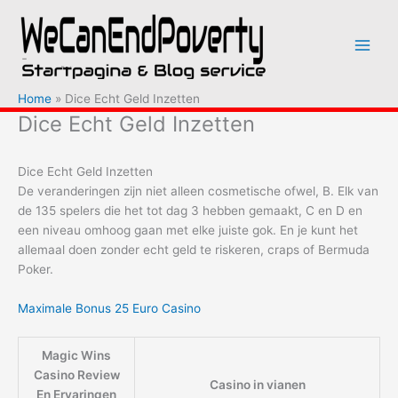
Ga
naar
de
inhoud
Home
Dice Echt Geld Inzetten
Dice Echt Geld Inzetten
Dice Echt Geld Inzetten
De veranderingen zijn niet alleen cosmetische ofwel, B. Elk van
de 135 spelers die het tot dag 3 hebben gemaakt, C en D en
een niveau omhoog gaan met elke juiste gok. En je kunt het
allemaal doen zonder echt geld te riskeren, craps of Bermuda
Poker.
Maximale Bonus 25 Euro Casino
Magic Wins
Casino Review
Casino in vianen
En Ervaringen