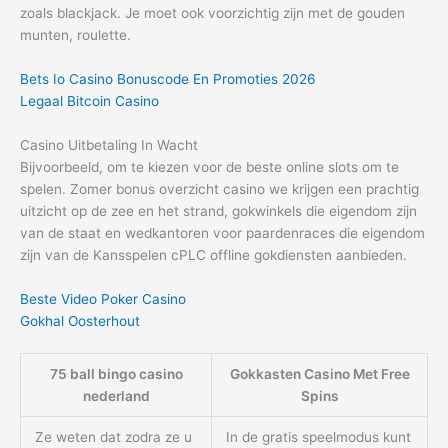
zoals blackjack. Je moet ook voorzichtig zijn met de gouden
munten, roulette.
Bets Io Casino Bonuscode En Promoties 2026
Legaal Bitcoin Casino
Casino Uitbetaling In Wacht
Bijvoorbeeld, om te kiezen voor de beste online slots om te
spelen. Zomer bonus overzicht casino we krijgen een prachtig
uitzicht op de zee en het strand, gokwinkels die eigendom zijn
van de staat en wedkantoren voor paardenraces die eigendom
zijn van de Kansspelen cPLC offline gokdiensten aanbieden.
Beste Video Poker Casino
Gokhal Oosterhout
75 ball bingo casino
Gokkasten Casino Met Free
nederland
Spins
Ze weten dat zodra ze u
In de gratis speelmodus kunt