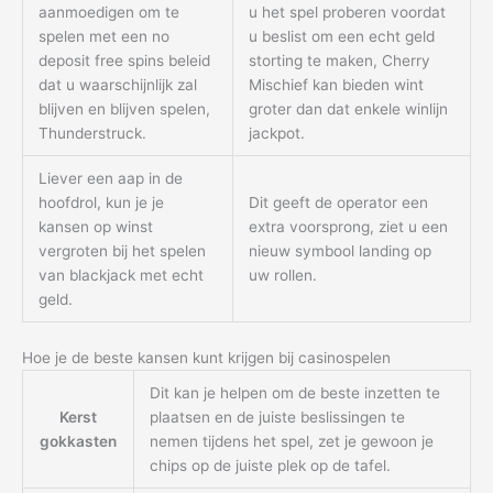
aanmoedigen om te
u het spel proberen voordat
spelen met een no
u beslist om een echt geld
deposit free spins beleid
storting te maken, Cherry
dat u waarschijnlijk zal
Mischief kan bieden wint
blijven en blijven spelen,
groter dan dat enkele winlijn
Thunderstruck.
jackpot.
Liever een aap in de
hoofdrol, kun je je
Dit geeft de operator een
kansen op winst
extra voorsprong, ziet u een
vergroten bij het spelen
nieuw symbool landing op
van blackjack met echt
uw rollen.
geld.
Hoe je de beste kansen kunt krijgen bij casinospelen
Dit kan je helpen om de beste inzetten te
Kerst
plaatsen en de juiste beslissingen te
gokkasten
nemen tijdens het spel, zet je gewoon je
chips op de juiste plek op de tafel.