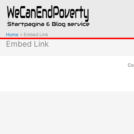
Ga
naar
de
inhoud
Home
Embed Link
Embed Link
Co