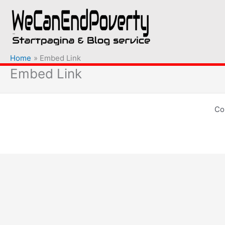
Ga
naar
de
inhoud
Home
Embed Link
Embed Link
Co